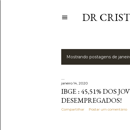
DR CRIS
Mostrando postagens de janeir
P
o
s
janeiro 14, 2020
IBGE : 45,51% DOS J
t
DESEMPREGADOS!
a
Compartilhar
Postar um comentário
g
e